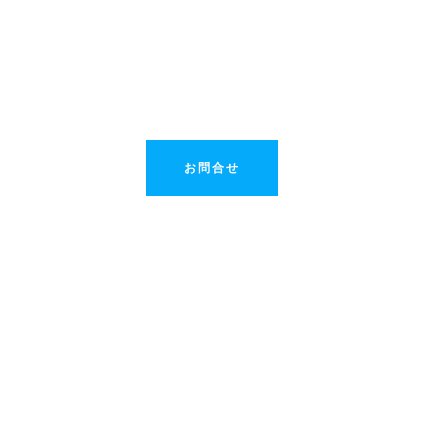
WEBサイトの、デザイン・設計から製作をはじめとし
て、ドメインの取得代行、WEBサーバー機器の選定ま
で、幅広く対応できる技術を保有しています。
お問合せ